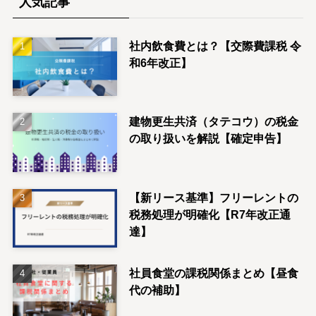
人気記事
社内飲食費とは？【交際費課税 令
和6年改正】
建物更生共済（タテコウ）の税金
の取り扱いを解説【確定申告】
【新リース基準】フリーレントの
税務処理が明確化【R7年改正通
達】
社員食堂の課税関係まとめ【昼食
代の補助】