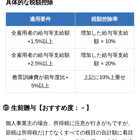
具体的な税額控除
適用要件
税額控除率
全雇用者の給与等支給額
増加した給与等支給
+1.5%以上
額 × 10%
全雇用者の給与等支給額
増加した給与等支給
+2.5%以上
額 × 20%
教育訓練費が前年度比+
上記に10%上乗せ
5%以上
⑨ 生前贈与【おすすめ度：－】
個人事業主の場合、所得税に注意が行きがちですが、
節税は所得税だけでなくすべての税目の合計額に着目