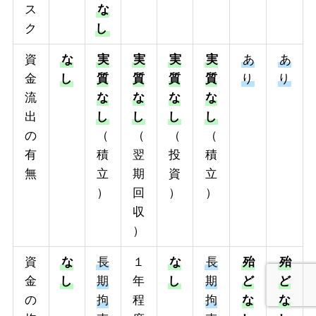
ス
な
ク
し
資
な
実
実
実
実
あ
あ
金
し
質
質
質
質
り
り
流
な
な
な
な
出
し
し
し
し
の
（
（
（
（
有
積
翌
投
積
無
立
期
資
立
）
回
）
）
収
）
資
な
長
１
な
長
殆
殆
金
し
期
年
し
期
ど
ど
の
拘
程
拘
な
な