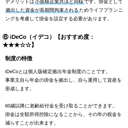
デメリットは
小規模企業共済と同様
です。掛金として
拠出した資金が長期間拘束される
ためライフプランニ
ングを考慮して掛金を設定する必要があります。
⑥ iDeCo（イデコ）【おすすめ度：
★★★☆☆】
制度の特徴
iDeCoとは個人版確定拠出年金制度のことです。
事業主自ら年金の掛金を拠出し、自ら運用して資産を
形成します。
60歳以降に老齢給付金を受け取ることができます。
掛金は全額所得控除になることから、その年の税金を
減らすことが出来ます。