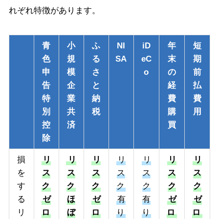
れぞれ特徴があります。
青
小
ふ
NI
iD
年
短
色
規
る
SA
eC
末
期
申
模
さ
o
の
前
告
企
と
経
払
特
業
納
費
費
別
共
税
購
用
控
済
買
除
損
リ
リ
リ
リ
リ
リ
リ
を
ス
ス
ス
ス
ス
ス
ス
す
ク
ク
ク
ク
ク
ク
ク
る
ゼ
ほ
ゼ
有
有
ゼ
ゼ
リ
ロ
ぼ
ロ
り
り
ロ
ロ