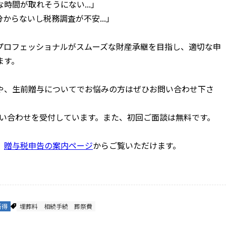
時間が取れそうにない...」
からないし税務調査が不安...」
プロフェッショナルがスムーズな財産承継を目指し、適切な申
ます。
や、生前贈与についてでお悩みの方はぜひお問い合わせ下さ
問い合わせを受付しています。また、初回ご面談は無料です。
、
贈与税申告の案内ページ
からご覧いただけます。
所得
埋葬料
相続手続
葬祭費