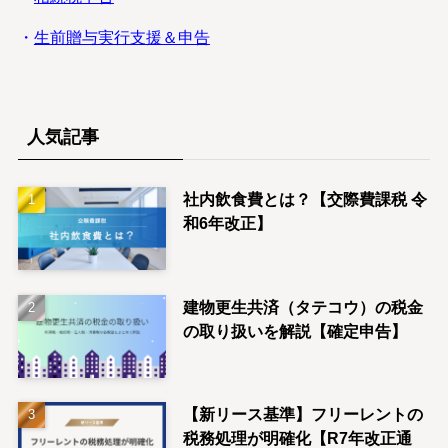
・
生前贈与実行支援＆申告
人気記事
社内飲食費とは？【交際費課税 令
和6年改正】
建物更生共済（タテコウ）の税金
の取り扱いを解説【確定申告】
【新リース基準】フリーレントの
税務処理が明確化【R7年改正通