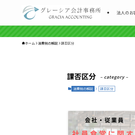
法人のお
ホーム
消費税の解説
課否区分
課否区分
– category –
消費税の解説
課否区分