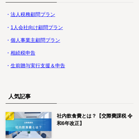
・
法人税務顧問プラン
・
1人会社向け顧問プラン
・
個人事業主顧問プラン
・
相続税申告
・
生前贈与実行支援＆申告
人気記事
社内飲食費とは？【交際費課税 令
和6年改正】