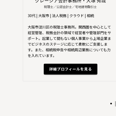
グレーシア会計事務所・大塚 秀哉
税理士／公認会計士／宅地建物取引士
30代 | 大阪市 | 法人税務 | クラウド | 相続
大阪市淀川区の税理士事務所。関西圏を中心として
経営管理、税務会計の領域で経営者や管理部門をサ
ポート。起業して間もない個人事業から上場企業ま
でビジネスのステージに応じて柔軟にご支援しま
す。また、相続税申告や相続周辺業務についても力
を入れています。
詳細プロフィールを見る